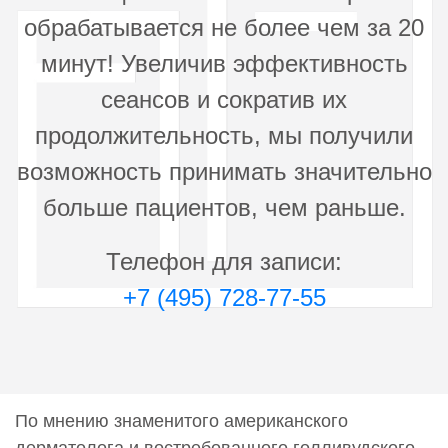
29 000 руб.
обрабатывается не более чем за 20
0000981
минут! Увеличив эффективность
Фотоомоложение ББЛ (BBL) Спина (поясничная
область)
сеансов и сократив их
20 500 руб.
продолжительность, мы получили
0000982
возможность принимать значительно
Фотоомоложение ББЛ (BBL) Шея
24 900 руб.
больше пациентов, чем раньше.
0000983
Телефон для записи:
Фотоомоложение ББЛ (BBL) Щеки
18 200 руб.
+7 (495) 728-77-55
0002508
Фотоомоложение ББЛ (BBL) Лицо,декольте
42 500 руб.
0002602
По мнению знаменитого американского
Фотоомоложение ББЛ (BBL) Лицо,декольте
дерматолога и востребованного голливудского