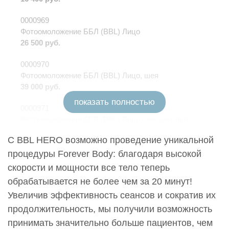
0000969
Фотоомоложение ББЛ (BBL) Лицо
26 500 руб.
0000970
Фотоомоложение ББЛ (BBL) Лицо, шея
39 000 руб.
показать полностью
0000971
Фотоомоложение ББЛ (BBL) Лицо,шея,декольте
50 200 руб.
С BBL HERO возможно проведение уникальной
0000972
процедуры Forever Body: благодаря высокой
Фотоомоложение ББЛ (BBL) Лоб
скорости и мощности все тело теперь
16 500 руб.
обрабатывается не более чем за 20 минут!
Увеличив эффективность сеансов и сократив их
0000974
Фотоомоложение ББЛ (BBL) Область вокруг глаз
продолжительность, мы получили возможность
13 900 руб.
принимать значительно больше пациентов, чем