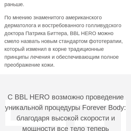
раньше.
0000975
Фотоомоложение ББЛ (BBL) Одна вспышка
По мнению знаменитого американского
850 руб.
дерматолога и востребованного голливудского
0000976
доктора Патрика Биттера, BBL HERO можно
Фотоомоложение ББЛ (BBL) Плечо до локтя
смело назвать новым стандартом фототерапии,
24 900 руб.
который изменил в корне традиционные
принципы лечения и обеспечивающим полное
0000978
Фотоомоложение ББЛ (BBL) Предплечья
преображение кожи.
21 000 руб.
0000979
Фотоомоложение ББЛ (BBL) Спина ( подлопаточная
зона)
С BBL HERO возможно проведение
20 500 руб.
уникальной процедуры Forever Body:
0000980
благодаря высокой скорости и
Фотоомоложение ББЛ (BBL) Спина (область до
конца лопаток)
мощности все тело теперь