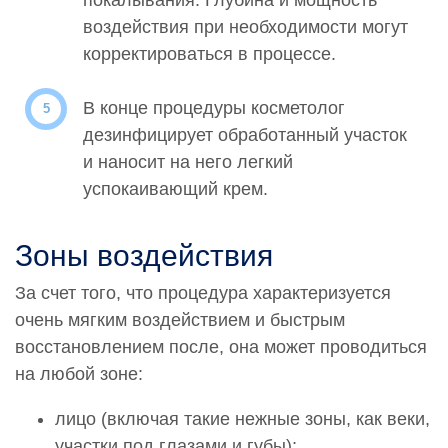
публичной офертой, определяемой положениями
воздействия при необходимости могут
статьи 437 Гражданского кодекса РФ. Сведения о
ценах на услуги Клиники, а также изображения услуг на
корректироваться в процессе.
фотографиях, представленных на сайте, носят
исключительно информационный характер. Для
В конце процедуры косметолог
получения более полной информации о стоимости
дезинфицирует обработанный участок
услуг Вы можете обратиться к администратору
и наносит на него легкий
Клиники по адресу: 115419, Москва, 3-й Донской
проезд, дом 1 или по телефону:
+7-495-728-77-55
успокаивающий крем.
Зоны воздействия
За счет того, что процедура характеризуется
очень мягким воздействием и быстрым
восстановлением после, она может проводиться
на любой зоне:
лицо (включая такие нежные зоны, как веки,
участки под глазами и губы);