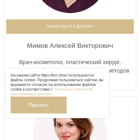
ЗАПИСАТЬСЯ К ДОКТОРУ
Мимов Алексей Викторович
Врач-косметолог, пластический хирург,
заведующий кабинетом аппаратных методов
На нашем сайте https://tori.clinic/ используются
лечения
файлы cookie. Продолжая пользоваться сайтом, вы
выражаете согласие на использование файлов
cookie в соответствии с
Политикой обработки
персональных данных
.
Принять