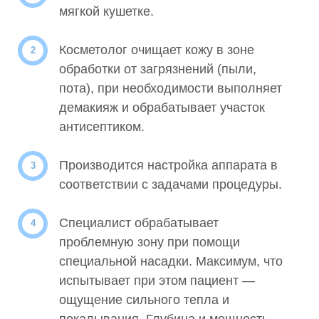
мягкой кушетке.
0002298
Лазерная шлифовка кожи Бизон (Bizon CО2).
Косметолог очищает кожу в зоне
Полная глубокая шлифовка шеи
63 000 руб.
обработки от загрязнений (пыли,
пота), при необходимости выполняет
0002832
демакияж и обрабатывает участок
Лазерная шлифовка Бизон (Bizon CО2) Щеки
антисептиком.
49 000 руб.
Производится настройка аппарата в
* По заявке Потребителя (Заказчика) может быть
соответствии с задачами процедуры.
предоставлена дополнительная услуга — «Срочная
услуга». Услуга предоставления срочной услуги:
Срочная услуга в ближайшее воемя, согласованное с
Специалист обрабатывает
врачом-специалистом время, оплачивается с учетом
проблемную зону при помощи
коэффициента, равного 2,5 к установленной стоимости
специальной насадки. Максимум, что
соответствующей услуги.
испытывает при этом пациент —
Обращаем Ваше внимание на то, что вся
ощущение сильного тепла и
представленная на сайте информация не является
покалывания. Глубина и мощность