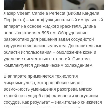
0001821
Лазер Vbeam Candela Perfecta (Вибим Кандела
Лазерная коагуляция Вибим (Vbeam) От 101 до 200
импульсов (за 1 импульс)
Перфекта) – многофункциональный импульсный
180 руб.
аппарат на основе жидкого красителя. Длина
волны составляет 595 нм. Оборудование
0001822
разработано для решения задач сосудистой
Лазерная коагуляция Вибим (Vbeam) От 201 до 500
импульсов (за 1 импульс)
хирургии неинвазивным путем. Дополнительные
90 руб.
области использования – омоложение кожи и
удаление пигментных патологий. Система
0001823
комплектуется динамическим охлаждением.
Лазерная коагуляция Вибим (Vbeam) Свыше 500
импульсов (за 1 импульс)
В аппарате применяется технология
75 руб.
микроимпульса, которая обеспечивает
0001824
возможность уменьшения разогрева мягких
Лазерная коагуляция Вибим (Vbeam) Винные пятна
тканей не в ущерб эффективности коагуляции
до 2см2
сосудов. Как результат – значительно снижается
9 800 руб.