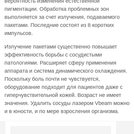
вероятность изменения естественной
0001825
пигментации. Обработка проблемных зон
Лазерная коагуляция Вибим (Vbeam) Винные пятна
выполняется за счет излучения, подаваемого
свыше 4см2
пакетами. Последние состоят из 8 коротких
12 500 руб.
импульсов.
0001826
Лазерная коагуляция Вибим (Vbeam) Винные пятна
Излучение пакетами существенно повышает
свыше 10 см2
эффективность борьбы с сосудистыми
17 400 руб.
патологиями. Расширяет сферу применения
0001827
аппарата и система динамического охлаждения.
Лазерная коагуляция Вибим (Vbeam) Винные пятна
Поскольку боль почти не чувствуется,
свыше 100 см2
оборудование подходит для пациентов даже с
39 000 руб.
гиперчувствительной кожей. Возраст не имеет
0001828
значения. Удалить сосуды лазером Vbeam можно
Лазерная коагуляция Вибим (Vbeam) Лицо (разлитой
и в юности, и по мере взросления организма.
купероз, розацеа до 600 импульсов)
28 000 руб.