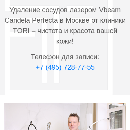
0001829
Лазерная коагуляция Вибим (Vbeam) Нос
Удаление сосудов лазером Vbeam
11 000 руб.
Candela Perfecta в Москве от клиники
0001830
TORI – чистота и красота вашей
Лазерная коагуляция Вибим (Vbeam) Подбородок
9 500 руб.
кожи!
0001831
Телефон для записи:
Лазерная коагуляция Вибим (Vbeam) Щеки
23 200 руб.
+7 (495) 728-77-55
0001832
Лазерная коагуляция Вибим (Vbeam) Щеки
телеангиэктазии
12 500 руб.
0002427
Лазерная коагуляция Вибим (Vbeam) 10 - 15
импульсов
7 800 руб.