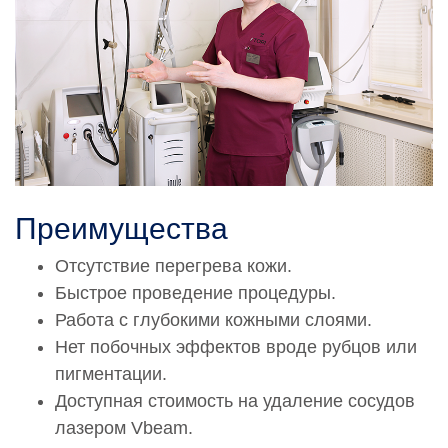
0002717
Лазерная коагуляция Вибим (Vbeam) Лицо (разлитой
купероз, розацеа от 600 до 800 импульсов)
36 000 руб.
0002835
Лазерная коагуляция Вибим (Vbeam) Ноги (лазерное
удаление сосудов до 600 импульсов)
29 600 руб.
Преимущества
0002836
Отсутствие перегрева кожи.
Лазерная коагуляция Вибим (Vbeam) Ноги (лазерное
удаление сосудов от 600 до 800 импульсов)
Быстрое проведение процедуры.
36 400 руб.
Работа с глубокими кожными слоями.
Нет побочных эффектов вроде рубцов или
0002987
пигментации.
Лазерная коагуляция Вибим (Vbeam) Крылья носа
7 800 руб.
Доступная стоимость на удаление сосудов
лазером Vbeam.