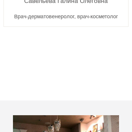
Савельева Галина Олеговна
Врач-дерматовенеролог, врач-косметолог