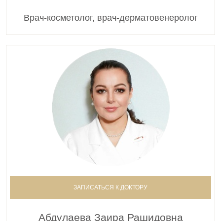
Врач-косметолог, врач-дерматовенеролог
ЗАПИСАТЬСЯ К ДОКТОРУ
Абдулаева Заира Рашидовна