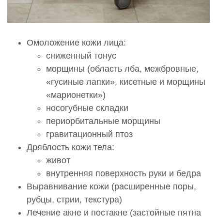
Ягодицы 1 категория
38 500 руб.
0002114
Омоложение кожи лица:
Радиочастотная термоабляция Скарлет (Scarlet)
сниженный тонус
Ягодицы 2 категория
морщины (область лба, межбровные,
46 800 руб.
«гусиные лапки», кисетные и морщины
0002115
«марионетки»)
Радиочастотная термоабляция Скарлет (Scarlet)
носогубные складки
Ягодицы 3 категория
периорбитальные морщины
58 900 руб.
гравитационный птоз
0002116
Дряблость кожи тела:
Радиочастотная термоабляция Скарлет (Scarlet)
живот
Колени, локти 1 категория
внутренняя поверхность руки и бедра
28 400 руб.
Выравнивание кожи (расширенные поры,
0002117
рубцы, стрии, текстура)
Радиочастотная термоабляция Скарлет (Scarlet)
Лечение акне и постакне (застойные пятна