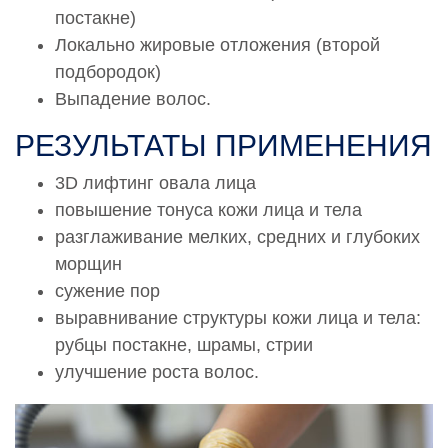
Колени, локти 2 категория
постакне)
33 500 руб.
Локально жировые отложения (второй
0002118
подбородок)
Радиочастотная термоабляция Скарлет (Scarlet)
Выпадение волос.
Внутренняя поверхность плеч + локти + кисти рук 1
категория
РЕЗУЛЬТАТЫ ПРИМЕНЕНИЯ
36 500 руб.
3D лифтинг овала лица
0002119
повышение тонуса кожи лица и тела
Радиочастотная термоабляция Скарлет (Scarlet)
разглаживание мелких, средних и глубоких
Внутренняя поверхность плеч + локти + кисти рук 2
морщин
категория
46 800 руб.
сужение пор
выравнивание структуры кожи лица и тела:
0002120
рубцы постакне, шрамы, стрии
Радиочастотная термоабляция Скарлет (Scarlet)
улучшение роста волос.
Внутренняя поверхность бедер 1 категория
38 000 руб.
0002121