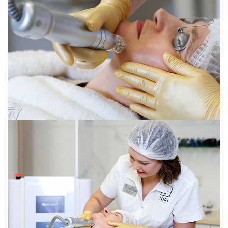
Радиочастотная термоабляция Скарлет (Scarlet)
Внутренняя поверхность бедер 2 категория
46 800 руб.
0002122
Радиочастотная термоабляция Скарлет (Scarlet)
Внутренняя поверхность бедер 3 категория
58 900 руб.
0002123
Радиочастотная термоабляция Скарлет (Scarlet)
Затылочная часть шеи + воротниковая зона 1
категория
36 000 руб.
0002124
Радиочастотная термоабляция Скарлет (Scarlet)
Затылочная часть шеи + воротниковая зона 2
категория
46 800 руб.