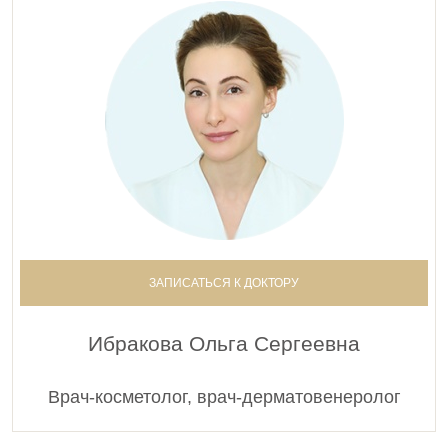
представленная на сайте информация не является
публичной офертой, определяемой положениями
статьи 437 Гражданского кодекса РФ. Сведения о
ценах на услуги Клиники, а также изображения услуг на
фотографиях, представленных на сайте, носят
исключительно информационный характер. Для
получения более полной информации о стоимости
услуг Вы можете обратиться к администратору
Клиники по адресу: 115419, Москва, 3-й Донской
проезд, дом 1 или по телефону:
+7-495-728-77-55
ЗАПИСАТЬСЯ К ДОКТОРУ
Ибракова Ольга Сергеевна
Врач-косметолог, врач-дерматовенеролог