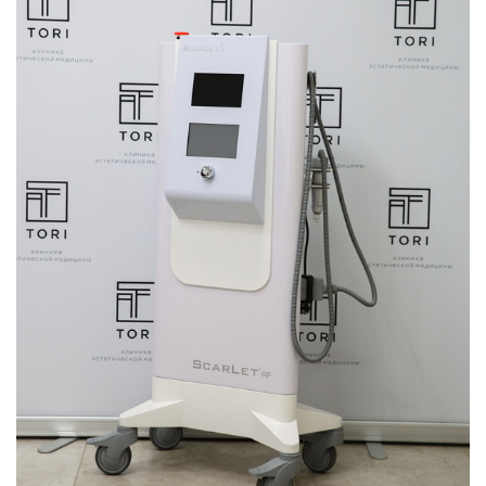
0002110
Радиочастотная термоабляция Скарлет (Scarlet)
Живот (атоничность кожи, дряблость) рубцы, стрии
1 категория
38 500 руб.
0002111
Радиочастотная термоабляция Скарлет (Scarlet)
Живот (атоничность кожи, дряблость) рубцы, стрии
2 категория
46 800 руб.
0002112
Радиочастотная термоабляция Скарлет (Scarlet)
Живот (атоничность кожи, дряблость) рубцы, стрии
3 категория
58 900 руб.
0002113
Радиочастотная термоабляция Скарлет (Scarlet)