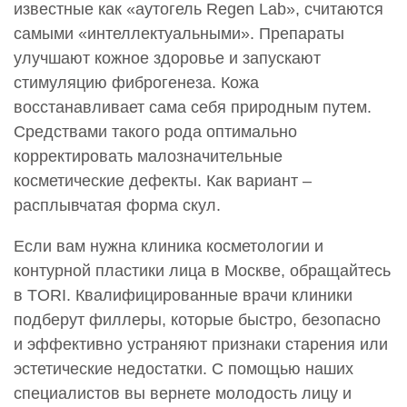
известные как «аутогель Regen Lab», считаются
Введение искусственных имплантатов в мягкие
самыми «интеллектуальными». Препараты
ткани.Рестилайн Лифт (1,0 мл)
улучшают кожное здоровье и запускают
40 000 руб.
стимуляцию фиброгенеза. Кожа
0002796
восстанавливает сама себя природным путем.
Введение искусственных имплантатов в мягкие
Средствами такого рода оптимально
ткани.Рестилайн Кисс (1,0 мл)
корректировать малозначительные
43 000 руб.
косметические дефекты. Как вариант –
Теосиаль (Teosyal)
расплывчатая форма скул.
0001155
Если вам нужна клиника косметологии и
Введение искусственных имплантатов в мягкие
контурной пластики лица в Москве, обращайтесь
ткани.Теосиаль Реденсити 2 (1 мл)
46 000 руб.
в TORI. Квалифицированные врачи клиники
подберут филлеры, которые быстро, безопасно
0001845
и эффективно устраняют признаки старения или
Введение искусственных имплантатов в мягкие
эстетические недостатки. С помощью наших
ткани.Теосиаль RHA 4
39 000 руб.
специалистов вы вернете молодость лицу и