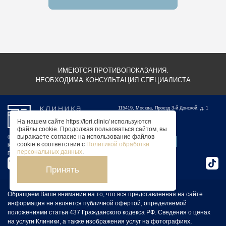
ИМЕЮТСЯ ПРОТИВОПОКАЗАНИЯ.
НЕОБХОДИМА КОНСУЛЬТАЦИЯ СПЕЦИАЛИСТА
115419, Москва, Проезд 3-й Донской, д. 1
+7 (495) 728-77-55
На нашем сайте https://tori.clinic/ используются
+7 (903) 159-22-22
файлы cookie. Продолжая пользоваться сайтом, вы
выражаете согласие на использование файлов
© 2026 Tori Clinic
ОБРАТНЫЙ ЗВОНОК
cookie в соответствии с
Политикой обработки
Карта сайта
персональных данных
.
Политика конфиденциальности
Принять
Обращаем Ваше внимание на то, что вся представленная на сайте
информация не является публичной офертой, определяемой
положениями статьи 437 Гражданского кодекса РФ. Сведения о ценах
на услуги Клиники, а также изображения услуг на фотографиях,