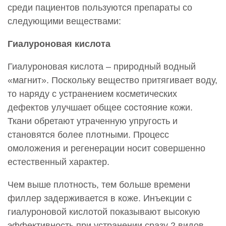
27 000 руб.
среди пациентов пользуются препараты со
следующими веществами:
Радиес (Radiesse)
Гиалуроновая кислота
0001137
Введение искусственных имплантатов в мягкие
Гиалуроновая кислота – природный водный
ткани. Радиес (Radiesse) 1,5 мл
«магнит». Поскольку вещество притягивает воду,
57 000 руб.
то наряду с устранением косметических
0001776
дефектов улучшает общее состояние кожи.
Введение искусственных имплантатов в мягкие
Ткани обретают утраченную упругость и
ткани. Радиес (Radiesse) 3,0 мл
становятся более плотными. Процесс
90 000 руб.
омоложения и регенерации носит совершенно
0002317
естественный характер.
Введение искусственных имплантатов в мягкие
ткани. Радиес (Radiesse) 1,5+1,5
Чем выше плотность, тем больше времени
90 000 руб.
филлер задерживается в коже. Инъекции с
гиалуроновой кислотой показывают высокую
Рестилайн (Restylane)
эффективность при устранении сразу 2 видов