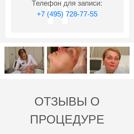
Телефон для записи:
соответствующей услуги.
+7 (495) 728-77-55
Обращаем Ваше внимание на то, что вся
представленная на сайте информация не является
публичной офертой, определяемой положениями
статьи 437 Гражданского кодекса РФ. Сведения о
ценах на услуги Клиники, а также изображения услуг на
фотографиях, представленных на сайте, носят
исключительно информационный характер. Для
получения более полной информации о стоимости
услуг Вы можете обратиться к администратору
Клиники по адресу: 115419, Москва, 3-й Донской
проезд, дом 1 или по телефону:
+7-495-728-77-55
ОТЗЫВЫ О
ПРОЦЕДУРЕ