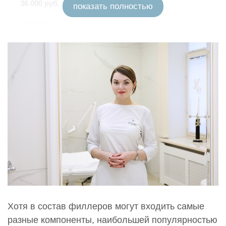
36 000 руб.
показать полностью
0001959
Введение искусственных имплантатов в мягкие
ткани. Белотеро Интенс с лидокаином (Belotero
Intense Lidocaine)
38 000 руб.
0002188
Введение искусственных имплантатов в мягкие
ткани. Белотеро Липс Контур (Belotero Lips Contour)
27 000 руб.
0002189
Введение искусственных имплантатов в мягкие
ткани Белотеро Липс Шейп (Belotero Lips Shape)
29 000 руб.
0002918
Хотя в состав филлеров могут входить самые
Введение искусственных имплантатов в мягкие
разные компоненты, наибольшей популярностью
ткани. Белотеро Ревайв (Belotero Revive)