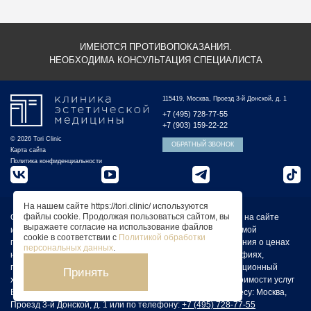
ИМЕЮТСЯ ПРОТИВОПОКАЗАНИЯ.
НЕОБХОДИМА КОНСУЛЬТАЦИЯ СПЕЦИАЛИСТА
115419, Москва, Проезд 3-й Донской, д. 1
+7 (495) 728-77-55
+7 (903) 159-22-22
© 2026 Tori Clinic
ОБРАТНЫЙ ЗВОНОК
Карта сайта
Политика конфиденциальности
На нашем сайте https://tori.clinic/ используются
файлы cookie. Продолжая пользоваться сайтом, вы
Обращаем Ваше внимание на то, что вся представленная на сайте
выражаете согласие на использование файлов
информация не является публичной офертой, определяемой
cookie в соответствии с
Политикой обработки
положениями статьи 437 Гражданского кодекса РФ. Сведения о ценах
персональных данных
.
на услуги Клиники, а также изображения услуг на фотографиях,
представленных на сайте, носят исключительно информационный
Принять
характер. Для получения более полной информации о стоимости услуг
Вы можете обратиться к администратору Клиники по адресу: Москва,
Проезд 3-й Донской, д. 1 или по телефону:
+7 (495) 728-77-55