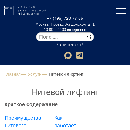
+7 (495) 728-77-55
Москва, Проезд 3-й Донской, д. 1
10:00 - 22:00 ежедневно
Запишитесь!
Главная
Услуги
Нитевой лифтинг
Нитевой лифтинг
Краткое содержание
Преимущества
Как
нитевого
работает