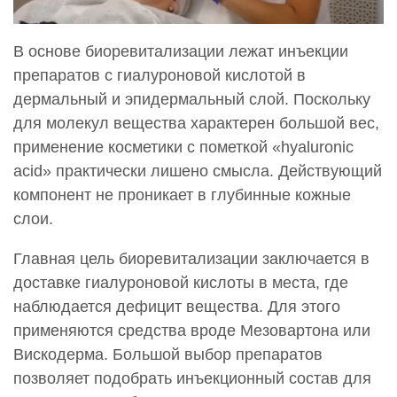
22 000 руб.
В основе биоревитализации лежат инъекции
0002815
препаратов с гиалуроновой кислотой в
Введение искусственных имплантатов в мягкие
ткани Биохайлюкс ( Biohyalux) Mevita С
дермальный и эпидермальный слой. Поскольку
23 000 руб.
для молекул вещества характерен большой вес,
применение косметики с пометкой «hyaluronic
0002833
acid» практически лишено смысла. Действующий
Введение искусственных имплантатов в мягкие
ткани Биохайлюкс ( Biohyalux) Mevita С
компонент не проникает в глубинные кожные
(биорепарация после повреждающих процедур)
слои.
20 500 руб.
Главная цель биоревитализации заключается в
0002864
доставке гиалуроновой кислоты в места, где
Накожное применение лекарственных препаратов
наблюдается дефицит вещества. Для этого
Биохайлюкс РЕДЖУВЕН ( Biohyalux Rejuven)
25 500 руб.
применяются средства вроде Мезовартона или
Вискодерма. Большой выбор препаратов
0002923
позволяет подобрать инъекционный состав для
Накожное применение лекарственных препаратов