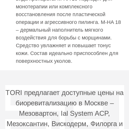
специалист клиники)
монотерапии или комплексного
38 000 руб.
восстановления после пластической
0002549
операции и агрессивного пилинга. M-HA 18
Введение искусственных имплантатов в мягкие
– дермальный наполнитель мягкого
ткани Коллост Микро (Collost Micro) + Филорга НСТФ
воздействия для борьбы с морщинами.
(Filorga) NCTF 135 HA
52 000 руб.
Средство увлажняет и повышает тонус
кожи. Состав идеально приспособлен для
0002638
поверхностных уколов.
Введение искусственных имплантатов в мягкие
ткани Коллост (Collost)15% 1 мл
32 000 руб.
0002943
TORI предлагает доступные цены на
Введение искусственных имплантатов в мягкие
ткани Коллост Микро (Collost Micro)
биоревитализацию в Москве –
35 500 руб.
Мезовартон, Ial System ACP,
0002955
Мезоксантин, Вискодерм, Филорга и
Введение искусственных имплантатов в мягкие