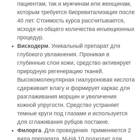
пациентам, так и мужчинам или женщинам,
22 000 руб.
которым требуется биоревитализация после
0002321
40 лет. Стоимость курса рассчитывается,
Введение искусственных имплантатов в мягкие
исходя из общего количества инъекционных
ткани Коллост (Collost) 7% проба 0,5мл
процедур.
19 500 руб.
Вискодерм
. Уникальный препарат для
0002322
глубокого увлажнения. Проникая в
Введение искусственных имплантатов в мягкие
глубинные слои кожи, средство активирует
ткани Коллост (Collost) 15% 1,5 мл
природную регенерацию тканей.
35 500 руб.
Высокомолекулярная гиалуроновая кислота
0002381
сдерживает влагу и формирует каркас для
Введение искусственных имплантатов в мягкие
разглаживания морщин и увеличения
ткани Коллост (Collost) 7% (1,5 мл)
кожной упругости. Средство устраняет
29 500 руб.
темные круги под глазами и используется
0002388
для сглаживания рубцов постакне.
Введение искусственных имплантатов в мягкие
Филорга
. Для проведения применяются 2
ткани Коллост Микро (Collost Micro) / (ведущий
вида препарата. M-HA 10 подходит для