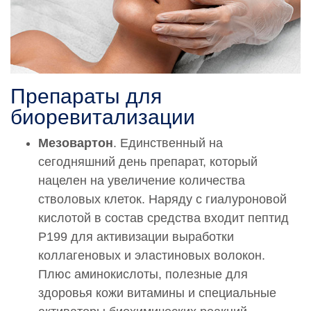
0001127
Введение искусственных имплантатов в мягкие
ткани Вискодерм Скинко E (Viscoderm Skinko E)
22 000 руб.
0001772
Препараты для
Введение искусственных имплантатов в мягкие
биоревитализации
ткани Вискодерм (Viscoderm) 2,0 (1 мл)
24 000 руб.
Мезовартон
. Единственный на
Гиалрипайер (Hyalrepair)
сегодняшний день препарат, который
нацелен на увеличение количества
0001801
стволовых клеток. Наряду с гиалуроновой
Введение искусственных имплантатов в мягкие
ткани Гиалрипайер (Hyalrepair) 02 (1,5 мл)
кислотой в состав средства входит пептид
24 000 руб.
P199 для активизации выработки
коллагеновых и эластиновых волокон.
0001802
Плюс аминокислоты, полезные для
Введение искусственных имплантатов в мягкие
ткани Гиалрипайер (Hyalrepair) 04 (1,5 мл)
здоровья кожи витамины и специальные
24 000 руб.