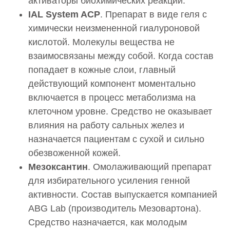
активаторы биохимических реакций.
IAL System ACP
. Препарат в виде геля с
0001803
химически неизмененной гиалуроновой
Введение искусственных имплантатов в мягкие
ткани Гиалрипайер (Hyalrepair) 08 (1,5 мл)
кислотой. Молекулы вещества не
25 000 руб.
взаимосвязаны между собой. Когда состав
попадает в кожные слои, главный
0002431
действующий компонент моментально
Введение искусственных имплантатов в мягкие
ткани Гиалуформ 2,5% (Hyaluform) - 2мл
включается в процесс метаболизма на
28 000 руб.
клеточном уровне. Средство не оказывает
влияния на работу сальных желез и
0003002
назначается пациентам с сухой и сильно
Введение искусственных имплантатов в мягкие
ткани Гиалрипайер (Hyalrepair) 09 (3мл)
обезвоженной кожей.
30 000 руб.
Мезоксантин
. Омолаживающий препарат
для избирательного усиления генной
Коллост (Collost)
активности. Состав выпускается компанией
0001096
ABG Lab (производитель Мезовартона).
Введение искусственных имплантатов в мягкие
Средство назначается, как молодым
ткани Коллост (Collost) 7% (1,0 мл)