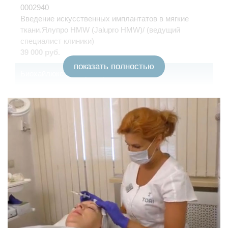
0002940
Введение искусственных имплантатов в мягкие
ткани.Ялупро HMW (Jalupro HMW)/ (ведущий
специалист клиники)
39 000 руб.
показать полностью
Биохайлюкс ( Biohyalux)
0002454
Накожное применение лекарственных препаратов
Биохайлюкс ( Biohyalux) 09
18 000 руб.
0002455
Накожное применение лекарственных препаратов
Биохайлюкс ( Biohyalux) 18
22 000 руб.
0002467
Накожное применение лекарственных препаратов
Биохайлюкс ( Biohyalux) 25