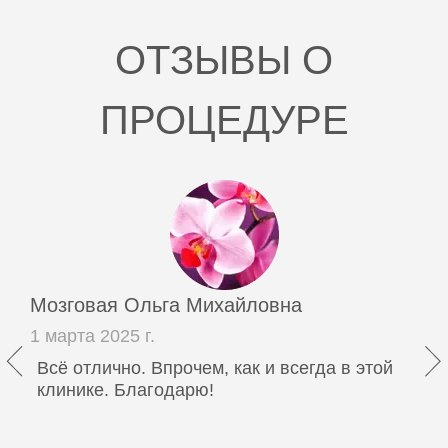
Введение искусственных имплантатов в мягкие
ткани. Мезоскульпт (MesoSculpt) C71 (1,0 мл)
ОТЗЫВЫ О
32 000 руб.
Ньювиа (Neauvia)
ПРОЦЕДУРЕ
0002306
Введение искусственных имплантатов в мягкие
ткани Ньювиа (Neauvia) 2,5 мл
32 000 руб.
0002307
Введение искусственных имплантатов в мягкие
ткани Ньювиа (Neauvia) 5,0 мл
Мозговая Ольга Михайловна
50 000 руб.
1 марта 2025 г.
0002441
Всё отлично. Впрочем, как и всегда в этой
Введение искусственных имплантатов в мягкие
клинике. Благодарю!
ткани Ньювиа (Neauvia) Intense LV 1 мл
41 800 руб.