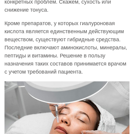
конкретных проблем. Скажем, сухость или
Биохайлюкс ( Biohyalux) Rejuven + Мевита (Mevita)
18
снижение тонуса.
36 500 руб.
Кроме препаратов, у которых гиалуроновая
Вискодерм (Viscoderm)
кислота является единственным действующим
веществом, существуют гибридные средства.
0001124
Введение искусственных имплантатов в мягкие
Последние включают аминокислоты, минералы,
ткани Вискодерм (Viscoderm) 0,8%
пептиды и витамины. Решение в пользу
22 000 руб.
назначения таких составов принимается врачом
с учетом требований пациента.
0001125
Введение искусственных имплантатов в мягкие
ткани Вискодерм (Viscoderm) 1,6%
24 000 руб.
0001126
Введение искусственных имплантатов в мягкие
ткани. Вискодерм Скинко (Viscoderm Skinko)
19 000 руб.