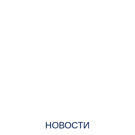
медицинской косметологии и новейших
услуг имидж-лаборатории для
сохранения Вашей молодости, здоровья
и красоты.
НОВОСТИ