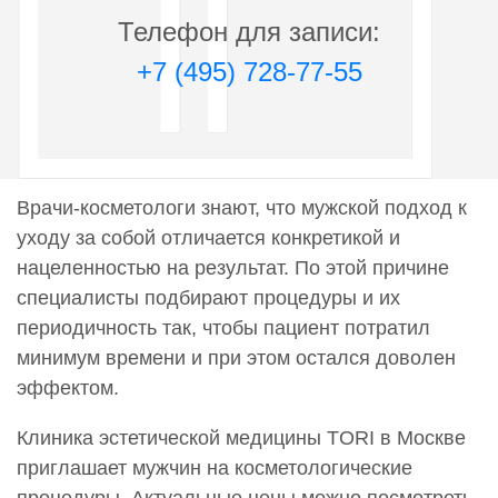
ткани Гиалуформ 2,5% (Hyaluform) - 2мл
Телефон для записи:
28 000 руб.
+7 (495) 728-77-55
0003002
Введение искусственных имплантатов в мягкие
ткани Гиалрипайер (Hyalrepair) 09 (3мл)
30 000 руб.
Коллост (Collost)
Врачи-косметологи знают, что мужской подход к
уходу за собой отличается конкретикой и
0001096
Введение искусственных имплантатов в мягкие
нацеленностью на результат. По этой причине
ткани Коллост (Collost) 7% (1,0 мл)
специалисты подбирают процедуры и их
22 000 руб.
периодичность так, чтобы пациент потратил
минимум времени и при этом остался доволен
0002321
Введение искусственных имплантатов в мягкие
эффектом.
ткани Коллост (Collost) 7% проба 0,5мл
19 500 руб.
Клиника эстетической медицины TORI в Москве
приглашает мужчин на косметологические
0002322