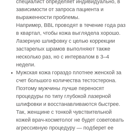
специалист определяет индивидуально, в
22 000 руб.
зависимости от запроса пациента и
0001125
выраженности проблемы.
Введение искусственных имплантатов в мягкие
Например, BBL проводят в течение года раз
ткани Вискодерм (Viscoderm) 1,6%
в квартал, чтобы кожа выглядела хорошо.
24 000 руб.
Лазерную шлифовку с целью коррекции
0001126
застарелых шрамов выполняют также
Введение искусственных имплантатов в мягкие
несколько раз, но с интервалом в 3–4
ткани. Вискодерм Скинко (Viscoderm Skinko)
недели.
19 000 руб.
Мужская кожа гораздо плотнее женской за
0001127
счет большого количества тестостерона.
Введение искусственных имплантатов в мягкие
Поэтому мужчины лучше переносят
ткани Вискодерм Скинко E (Viscoderm Skinko E)
процедуры по типу глубокой лазерной
22 000 руб.
шлифовки и восстанавливаются быстрее.
0001772
Так, женщине с тонкой чувствительной
Введение искусственных имплантатов в мягкие
кожей врач-косметолог не будет советовать
ткани Вискодерм (Viscoderm) 2,0 (1 мл)
агрессивную процедуру — подберет ее
24 000 руб.