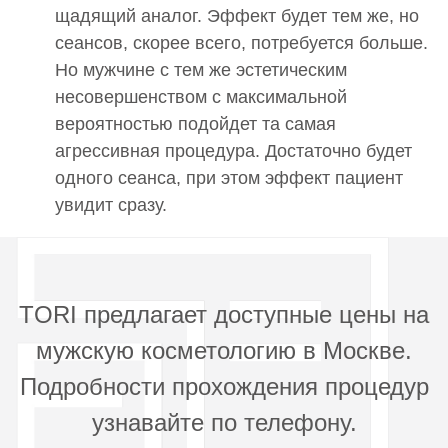
щадящий аналог. Эффект будет тем же, но
Гиалрипайер (Hyalrepair)
сеансов, скорее всего, потребуется больше.
Но мужчине с тем же эстетическим
0001801
несовершенством с максимальной
Введение искусственных имплантатов в мягкие
вероятностью подойдет та самая
ткани Гиалрипайер (Hyalrepair) 02 (1,5 мл)
24 000 руб.
агрессивная процедура. Достаточно будет
одного сеанса, при этом эффект пациент
0001802
увидит сразу.
Введение искусственных имплантатов в мягкие
ткани Гиалрипайер (Hyalrepair) 04 (1,5 мл)
24 000 руб.
0001803
TORI предлагает доступные цены на
Введение искусственных имплантатов в мягкие
ткани Гиалрипайер (Hyalrepair) 08 (1,5 мл)
мужскую косметологию в Москве.
25 000 руб.
Подробности прохождения процедур
0002431
узнавайте по телефону.
Введение искусственных имплантатов в мягкие