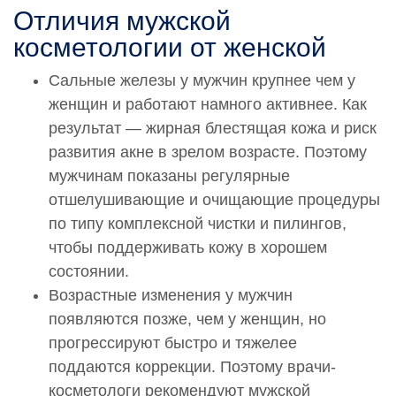
0002454
Отличия мужской
Накожное применение лекарственных препаратов
косметологии от женской
Биохайлюкс ( Biohyalux) 09
18 000 руб.
Сальные железы у мужчин крупнее чем у
0002455
женщин и работают намного активнее. Как
Накожное применение лекарственных препаратов
результат — жирная блестящая кожа и риск
Биохайлюкс ( Biohyalux) 18
развития акне в зрелом возрасте. Поэтому
22 000 руб.
мужчинам показаны регулярные
0002467
отшелушивающие и очищающие процедуры
Накожное применение лекарственных препаратов
по типу комплексной чистки и пилингов,
Биохайлюкс ( Biohyalux) 25
чтобы поддерживать кожу в хорошем
22 000 руб.
состоянии.
0002815
Возрастные изменения у мужчин
Введение искусственных имплантатов в мягкие
появляются позже, чем у женщин, но
ткани Биохайлюкс ( Biohyalux) Mevita С
прогрессируют быстро и тяжелее
23 000 руб.
поддаются коррекции. Поэтому врачи-
0002833
косметологи рекомендуют мужской