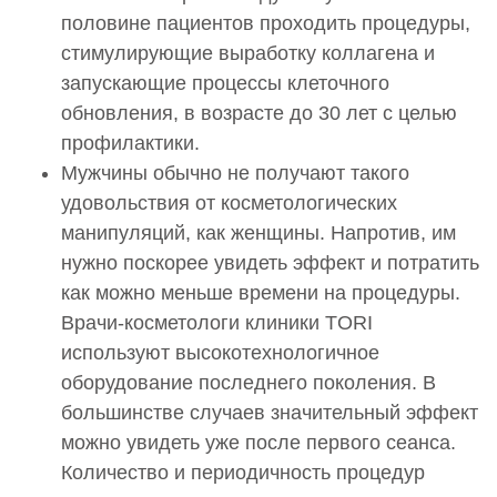
Введение искусственных имплантатов в мягкие
половине пациентов проходить процедуры,
ткани Биохайлюкс ( Biohyalux) Mevita С
стимулирующие выработку коллагена и
(биорепарация после повреждающих процедур)
запускающие процессы клеточного
20 500 руб.
обновления, в возрасте до 30 лет с целью
0002864
профилактики.
Накожное применение лекарственных препаратов
Мужчины обычно не получают такого
Биохайлюкс РЕДЖУВЕН ( Biohyalux Rejuven)
удовольствия от косметологических
25 500 руб.
манипуляций, как женщины. Напротив, им
0002923
нужно поскорее увидеть эффект и потратить
Накожное применение лекарственных препаратов
как можно меньше времени на процедуры.
Биохайлюкс ( Biohyalux) Rejuven + Мевита (Mevita)
Врачи-косметологи клиники TORI
18
36 500 руб.
используют высокотехнологичное
оборудование последнего поколения. В
Вискодерм (Viscoderm)
большинстве случаев значительный эффект
0001124
можно увидеть уже после первого сеанса.
Введение искусственных имплантатов в мягкие
Количество и периодичность процедур
ткани Вискодерм (Viscoderm) 0,8%