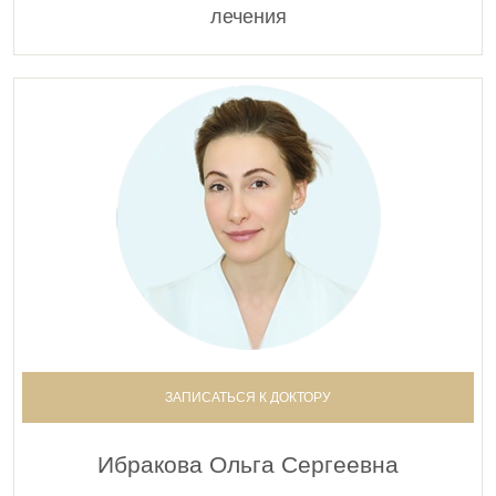
Введение искусственных имплантатов в мягки
лечения
ткани.Плинест Фаст (Plinest Fast)
29 500 руб.
0002941
Введение искусственных имплантатов в мягкие
ткани. Плинест (Plinest) (ведущий специалист
клиники)
33 000 руб.
0002942
Введение искусственных имплантатов в мягки
ткани. Плинест Фаст (Plinest Fast) (ведущий
специалист клиники)
33 000 руб.
0002976
ЗАПИСАТЬСЯ К ДОКТОРУ
Введение искусственных имплантатов в мягкие
ткани. Эйджэнткол 003
Ибракова Ольга Сергеевна
15 000 руб.