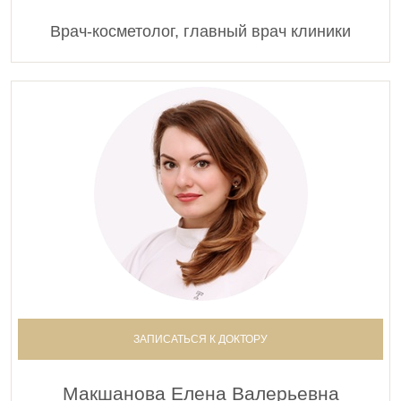
Врач-косметолог, главный врач клиники
Биоревитализация
0001114
Введение искусственных имплантатов в мягкие
ткани.Биоревитализация Иал - систем (Ial-
system)1,1 мл
28 500 руб.
0001964
Введение искусственных имплантатов в мягкие
ткани Профайло (Profhilo)
35 000 руб.
0002196
Введение искусственных имплантатов в мягкие
ткани. Ялупро HMW (Jalupro HMW) и Ялупро
ЗАПИСАТЬСЯ К ДОКТОРУ
(Jalupro)
44 000 руб.
Макшанова Елена Валерьевна
0002389