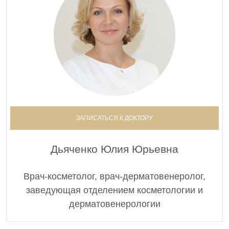
0001118
Введение искусственных имплантатов в мягкие
ткани.Мезовартон (Meso-Wharton) Р199 (1,5 мл)
32 000 руб.
0001119
Введение искусственных имплантатов в мягкие
ткани. Мезоксантин (Meso-Xanthin) F 199 (1,5 мл)
32 000 руб.
ЗАПИСАТЬСЯ К ДОКТОРУ
0001120
Введение искусственных имплантатов в мягкие
Дьяченко Юлия Юрьевна
ткани. Мезоскульпт (MesoSculpt) C71 (1,0 мл)
32 000 руб.
Врач-косметолог, врач-дерматовенеролог,
Ньювиа (Neauvia)
заведующая отделением косметологии и
дерматовенерологии
0002306
Введение искусственных имплантатов в мягкие