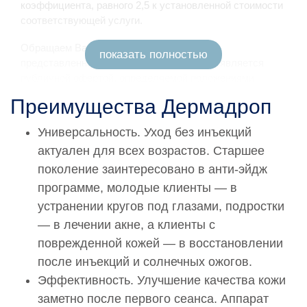
коэффициента, равного 2,5 к установленной стоимости
соответствующей услуги.
Обращаем Ваше внимание на то, что вся
показать полностью
представленная на сайте информация не является
публичной офертой, определяемой положениями
статьи 437 Гражданского кодекса РФ. Сведения о
Преимущества Дермадроп
ценах на услуги Клиники, а также изображения услуг на
фотографиях, представленных на сайте, носят
Универсальность. Уход без инъекций
исключительно информационный характер. Для
актуален для всех возрастов. Старшее
получения более полной информации о стоимости
услуг Вы можете обратиться к администратору
поколение заинтересовано в анти-эйдж
Клиники по адресу: 115419, Москва, 3-й Донской
программе, молодые клиенты — в
проезд, дом 1 или по телефону:
+7-495-728-77-55
устранении кругов под глазами, подростки
— в лечении акне, а клиенты с
поврежденной кожей — в восстановлении
после инъекций и солнечных ожогов.
Эффективность. Улучшение качества кожи
заметно после первого сеанса. Аппарат