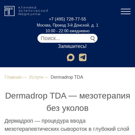
+7 (495) 728-77-55
Москва, Проезд 3-й Донской, д. 1
10:00 - 22:00 ежедневно
Запишитесь!
Главная
Услуги
Dermadrop TDA
Dermadrop TDA — мезотерапия
без уколов
Дермадроп — процедура ввода
мезотерапевтических сывороток в глубокий слой