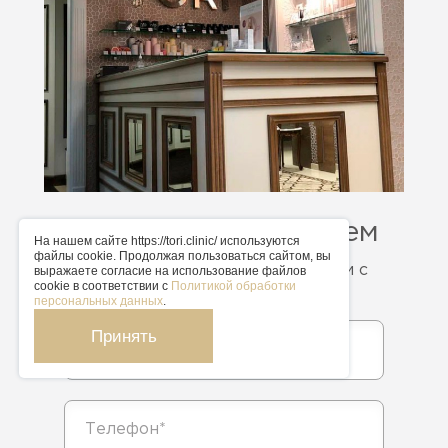
Записаться на прием
На нашем сайте https://tori.clinic/ используются
файлы cookie. Продолжая пользоваться сайтом, вы
Напишите свой номер телефона, и с
выражаете согласие на использование файлов
cookie в соответствии с
Политикой обработки
Вами обязательно свяжутся
персональных данных
.
Принять