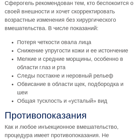
Сферогель рекомендован тем, кто беспокоится о
своей внешности и хочет скорректировать
* По заявке Потребителя (Заказчика) может быть
предоставлена дополнительная услуга — «Срочная
возрастные изменения без хирургического
услуга». Услуга предоставления срочной услуги:
вмешательства. В числе показаний:
Срочная услуга в ближайшее воемя, согласованное с
врачом-специалистом время, оплачивается с учетом
Потеря четкости овала лица
коэффициента, равного 2,5 к установленной стоимости
Снижение упругости кожи и ее истончение
соответствующей услуги.
Мелкие и средние морщины, особенно в
Обращаем Ваше внимание на то, что вся
области глаз и рта
представленная на сайте информация не является
Следы постакне и неровный рельеф
публичной офертой, определяемой положениями
Обвисание в области щек, подбородка и
статьи 437 Гражданского кодекса РФ. Сведения о
шеи
ценах на услуги Клиники, а также изображения услуг на
фотографиях, представленных на сайте, носят
Общая тусклость и «усталый» вид
исключительно информационный характер. Для
Противопоказания
получения более полной информации о стоимости
услуг Вы можете обратиться к администратору
Как и любое инъекционное вмешательство,
Клиники по адресу: 115419, Москва, 3-й Донской
проезд, дом 1 или по телефону:
+7-495-728-77-55
процедура имеет противопоказания. Не