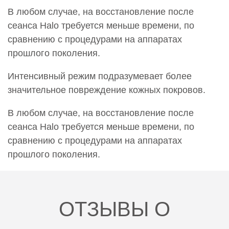
89 250 руб.
В любом случае, на восстановление после
сеанса Halo требуется меньше времени, по
0000841
сравнению с процедурами на аппаратах
Лазерная шлифовка кожи ХЭЙЛО (HALO) Лицо без
прошлого поколения.
обработки верхних и нижних век
77 000 руб.
Интенсивный режим подразумевает более
0000842
значительное повреждение кожных покровов.
Лазерная шлифовка кожи ХЭЙЛО (HALO) Лицо,
шея, декольте
В любом случае, на восстановление после
113 000 руб.
сеанса Halo требуется меньше времени, по
сравнению с процедурами на аппаратах
0000843
прошлого поколения.
Лазерная шлифовка кожи ХЭЙЛО (HALO) Лицо,
включая область век
87 000 руб.
0000844
ОТЗЫВЫ О
Лазерная шлифовка кожи ХЭЙЛО (HALO) Лицо, шея
101 000 руб.