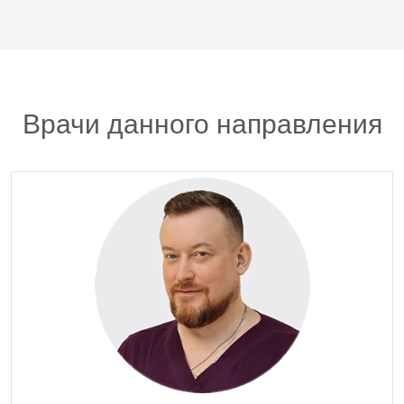
95 500 руб.
0002953
Лазерная шлифовка кожи ХЭЙЛО (HALO) Руки
полностью
80 000 руб.
Врачи данного направления
* По заявке Потребителя (Заказчика) может быть
предоставлена дополнительная услуга — «Срочная
услуга». Услуга предоставления срочной услуги:
Срочная услуга в ближайшее воемя, согласованное с
врачом-специалистом время, оплачивается с учетом
коэффициента, равного 2,5 к установленной стоимости
соответствующей услуги.
Обращаем Ваше внимание на то, что вся
представленная на сайте информация не является
публичной офертой, определяемой положениями
статьи 437 Гражданского кодекса РФ. Сведения о
ценах на услуги Клиники, а также изображения услуг на