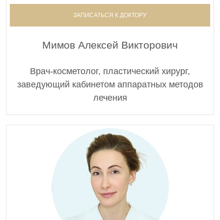
фотографиях, представленных на сайте, носят
ЗАПИСАТЬСЯ К ДОКТОРУ
исключительно информационный характер. Для
получения более полной информации о стоимости
услуг Вы можете обратиться к администратору
Мимов Алексей Викторович
Клиники по адресу: 115419, Москва, 3-й Донской
проезд, дом 1 или по телефону:
+7-495-728-77-55
Врач-косметолог, пластический хирург,
заведующий кабинетом аппаратных методов
лечения