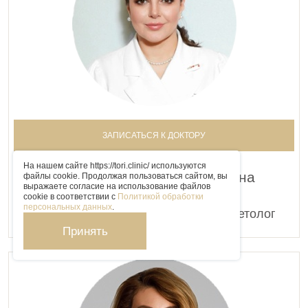
ЗАПИСАТЬСЯ К ДОКТОРУ
На нашем сайте https://tori.clinic/ используются
Абдулаева Заира Рашидовна
файлы cookie. Продолжая пользоваться сайтом, вы
выражаете согласие на использование файлов
cookie в соответствии с
Политикой обработки
персональных данных
.
Врач-дерматовенеролог, врач-косметолог
Принять