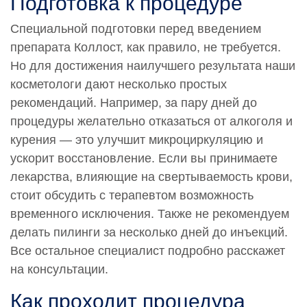
Подготовка к процедуре
услуга». Услуга предоставления срочной услуги:
Срочная услуга в ближайшее воемя, согласованное с
Специальной подготовки перед введением
врачом-специалистом время, оплачивается с учетом
препарата Коллост, как правило, не требуется.
коэффициента, равного 2,5 к установленной стоимости
соответствующей услуги.
Но для достижения наилучшего результата наши
косметологи дают несколько простых
Обращаем Ваше внимание на то, что вся
рекомендаций. Например, за пару дней до
представленная на сайте информация не является
публичной офертой, определяемой положениями
процедуры желательно отказаться от алкоголя и
статьи 437 Гражданского кодекса РФ. Сведения о
курения — это улучшит микроциркуляцию и
ценах на услуги Клиники, а также изображения услуг на
ускорит восстановление. Если вы принимаете
фотографиях, представленных на сайте, носят
лекарства, влияющие на свертываемость крови,
исключительно информационный характер. Для
стоит обсудить с терапевтом возможность
получения более полной информации о стоимости
услуг Вы можете обратиться к администратору
временного исключения. Также не рекомендуем
Клиники по адресу: 115419, Москва, 3-й Донской
делать пилинги за несколько дней до инъекций.
проезд, дом 1 или по телефону:
+7-495-728-77-55
Все остальное специалист подробно расскажет
на консультации.
Как проходит процедура