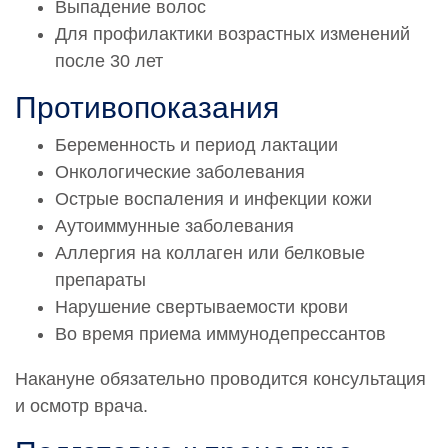
Выпадение волос
52 000 руб.
Для профилактики возрастных изменений
после 30 лет
0002638
Введение искусственных имплантатов в мягкие
Противопоказания
ткани Коллост (Collost)15% 1 мл
32 000 руб.
Беременность и период лактации
0002943
Онкологические заболевания
Введение искусственных имплантатов в мягкие
Острые воспаления и инфекции кожи
ткани Коллост Микро (Collost Micro)
Аутоиммунные заболевания
35 500 руб.
Аллергия на коллаген или белковые
0002955
препараты
Введение искусственных имплантатов в мягкие
Нарушение свертываемости крови
ткани Коллост Микро (Collost Micro) для глаз 0,05 г
Во время приема иммунодепрессантов
22 000 руб.
Накануне обязательно проводится консультация
и осмотр врача.
* По заявке Потребителя (Заказчика) может быть
предоставлена дополнительная услуга — «Срочная