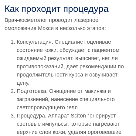
МОКСИ (MOXI) Лицо, декольте
Как проходит процедура
69 000 руб.
Врач-косметолог проводит лазерное
0002870
омоложение Мокси в несколько этапов:
Низкоинтенсивное лазерное облучение кожи
МОКСИ (MOXI) Лицо, шея, декольте
Консультация. Специалист оценивает
85 000 руб.
состояние кожи, обсуждает с пациентом
0002871
ожидаемый результат, выясняет, нет ли
Низкоинтенсивное лазерное облучение кожи
противопоказаний, дает рекомендации по
МОКСИ (MOXI). Дополнительная зона к процедуре
продолжительности курса и озвучивает
30 000 руб.
цену.
0002956
Подготовка. Очищение от макияжа и
Низкоинтенсивное лазерное облучение кожи
загрязнений, нанесение специального
МОКСИ (MOXI)+ ББЛ (BBL) Лицо
светопроводящего геля.
75 500 руб.
Процедура. Аппарат Sciton генерирует
0002957
световые импульсы, которые нагревают
Низкоинтенсивное лазерное облучение кожи
верхние слои кожи, удаляя ороговевшие
МОКСИ (MOXI)+ ББЛ (BBL) Лицо, декольте