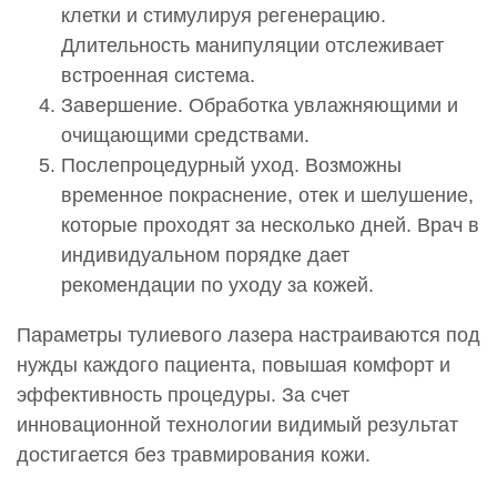
клетки и стимулируя регенерацию.
98 000 руб.
Длительность манипуляции отслеживает
0002966
встроенная система.
Низкоинтенсивное лазерное облучение кожи
Завершение. Обработка увлажняющими и
МОКСИ (MOXI) Декольте
очищающими средствами.
51 000 руб.
Послепроцедурный уход. Возможны
0002967
временное покраснение, отек и шелушение,
Низкоинтенсивное лазерное облучение кожи
которые проходят за несколько дней. Врач в
МОКСИ (MOXI) Шея
индивидуальном порядке дает
51 000 руб.
рекомендации по уходу за кожей.
* По заявке Потребителя (Заказчика) может быть
Параметры тулиевого лазера настраиваются под
предоставлена дополнительная услуга — «Срочная
нужды каждого пациента, повышая комфорт и
услуга». Услуга предоставления срочной услуги:
эффективность процедуры. За счет
Срочная услуга в ближайшее воемя, согласованное с
инновационной технологии видимый результат
врачом-специалистом время, оплачивается с учетом
коэффициента, равного 2,5 к установленной стоимости
достигается без травмирования кожи.
соответствующей услуги.