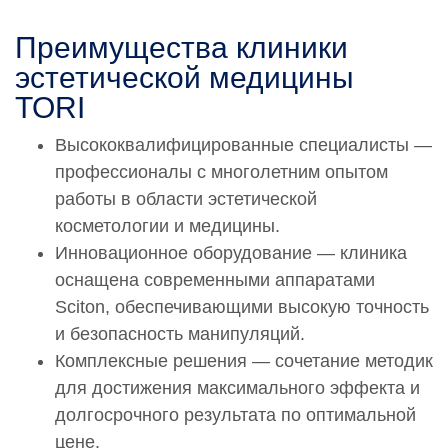
Обращаем Ваше внимание на то, что вся
Преимущества клиники
представленная на сайте информация не является
публичной офертой, определяемой положениями
эстетической медицины
статьи 437 Гражданского кодекса РФ. Сведения о
TORI
ценах на услуги Клиники, а также изображения услуг на
фотографиях, представленных на сайте, носят
Высококвалифицированные специалисты —
исключительно информационный характер. Для
профессионалы с многолетним опытом
получения более полной информации о стоимости
услуг Вы можете обратиться к администратору
работы в области эстетической
Клиники по адресу: 115419, Москва, 3-й Донской
косметологии и медицины.
проезд, дом 1 или по телефону:
+7-495-728-77-55
Инновационное оборудование — клиника
оснащена современными аппаратами
Sciton, обеспечивающими высокую точность
и безопасность манипуляций.
Комплексные решения — сочетание методик
для достижения максимального эффекта и
долгосрочного результата по оптимальной
цене.