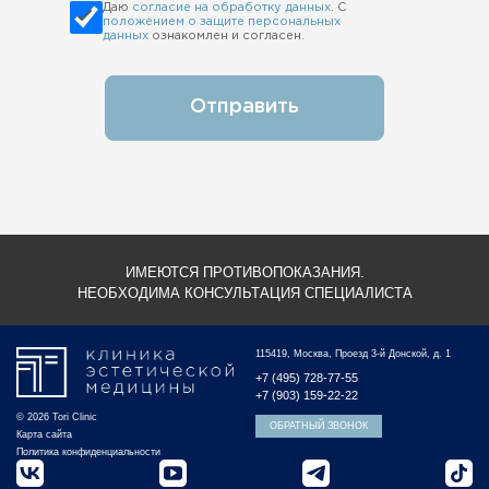
Даю
согласие на обработку данных
. С
положением о защите персональных
данных
ознакомлен и согласен.
Отправить
ИМЕЮТСЯ ПРОТИВОПОКАЗАНИЯ.
НЕОБХОДИМА КОНСУЛЬТАЦИЯ СПЕЦИАЛИСТА
115419, Москва, Проезд 3-й Донской, д. 1
+7 (495) 728-77-55
+7 (903) 159-22-22
© 2026 Tori Clinic
ОБРАТНЫЙ ЗВОНОК
Карта сайта
Политика конфиденциальности