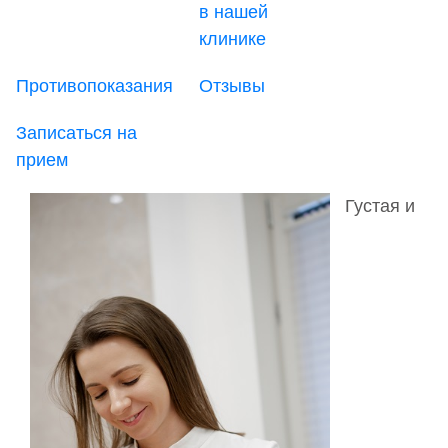
в нашей
клинике
Противопоказания
Отзывы
Записаться на
прием
Густая и