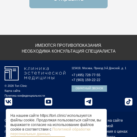
ИМЕЮТСЯ ПРОТИВОПОКАЗАНИЯ.
НЕОБХОДИМА КОНСУЛЬТАЦИЯ СПЕЦИАЛИСТА
115419, Москва, Проезд 3-й Донской, д. 1
+7 (495) 728-77-55
+7 (903) 159-22-22
© 2026 Tori Clinic
ОБРАТНЫЙ ЗВОНОК
Карта сайта
Политика конфиденциальности
На нашем сайте https://tori.clinic/ используются
файлы cookie. Продолжая пользоваться сайтом, вы
Обращаем Ваше внимание на то, что вся представленная на сайте
выражаете согласие на использование файлов
информация не является публичной офертой, определяемой
cookie в соответствии с
Политикой обработки
положениями статьи 437 Гражданского кодекса РФ. Сведения о ценах
персональных данных
.
на услуги Клиники, а также изображения услуг на фотографиях,