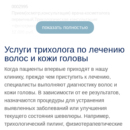
0002995
Прием(осмотр,консультация) врача-косметолога
первичный.Трихологическая консультация
+фототрихограмма (1 этап)
показать полностью
12 000 руб.
0002996
Услуги трихолога по лечению
Прием(осмотр,консультация) врача-косметолога
волос и кожи головы
первичный.Фототрихограмма (1 этап)
6 000 руб.
Когда пациенты впервые приходят в нашу
0002997
клинику, прежде чем приступить к лечению,
Прием(осмотр,консультация) врача-
специалисты выполняют диагностику волос и
косметолога.Фототрихограмма (2 этап)
кожи головы. В зависимости от ее результатов,
6 500 руб.
назначаются процедуры для устранения
выявленных заболеваний или улучшения
* По заявке Потребителя (Заказчика) может быть
текущего состояния шевелюры. Например,
предоставлена дополнительная услуга — «Срочная
трихологический пилинг, физиотерапевтические
услуга». Услуга предоставления срочной услуги: