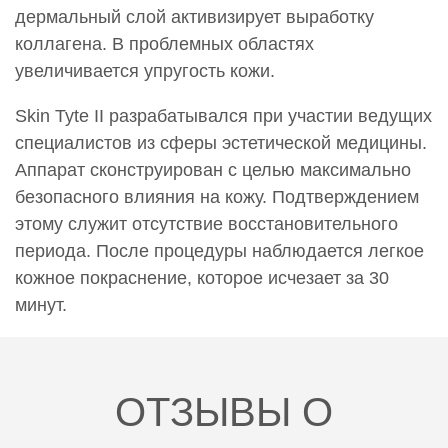
дермальный слой активизирует выработку
0000868
коллагена. В проблемных областях
Термовоздействие Скин Тайт II (Skin Tyte II) Щеки,
увеличивается упругость кожи.
шея
54 000 руб.
Skin Tyte II разрабатывался при участии ведущих
специалистов из сферы эстетической медицины.
0000869
Аппарат сконструирован с целью максимально
Термовоздействие Скин Тайт II (Skin Tyte II) Щеки,
шея, декольте
безопасного влияния на кожу. Подтверждением
62 000 руб.
этому служит отсутствие восстановительного
периода. После процедуры наблюдается легкое
0000870
кожное покраснение, которое исчезает за 30
Термовоздействие Скин Тайт II (Skin Tyte II) Ягодицы
(за обе) по 1 зоне ( 20 см)
минут.
48 200 руб.
0001955
Термовоздействие Скин Тайт II (Skin Tyte II) Локти
ОТЗЫВЫ О
26 250 руб.