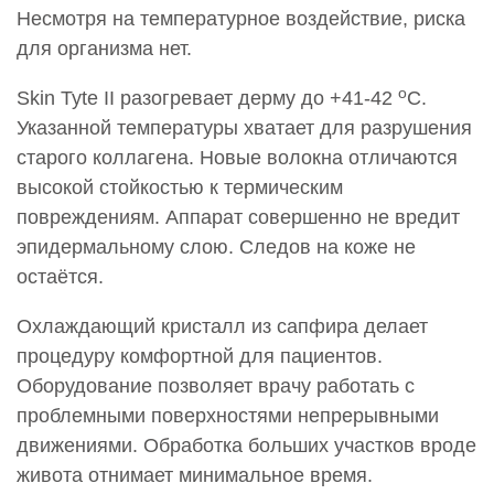
29 500 руб.
Несмотря на температурное воздействие, риска
для организма нет.
0000855
Термовоздействие Скин Тайт II (Skin Tyte II) Живот
o
Skin Tyte II разогревает дерму до +41-42
C.
(нижняя часть) 1 зона-20 см
29 500 руб.
Указанной температуры хватает для разрушения
старого коллагена. Новые волокна отличаются
0000856
высокой стойкостью к термическим
Термовоздействие Скин Тайт II (Skin Tyte II) Кисти
повреждениям. Аппарат совершенно не вредит
рук (за обе)
31 200 руб.
эпидермальному слою. Следов на коже не
остаётся.
0000857
Термовоздействие Скин Тайт II (Skin Tyte II) Лицо
Охлаждающий кристалл из сапфира делает
(область лба, подбородок, щеки (без век))
процедуру комфортной для пациентов.
52 000 руб.
Оборудование позволяет врачу работать с
0000858
проблемными поверхностями непрерывными
Термовоздействие Скин Тайт II (Skin Tyte II) Лицо,
движениями. Обработка больших участков вроде
шея, декольте
живота отнимает минимальное время.
81 600 руб.