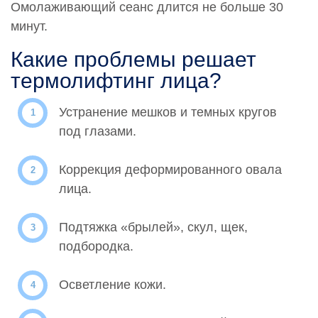
Омолаживающий сеанс длится не больше 30
0000859
минут.
Термовоздействие Скин Тайт II (Skin Tyte II)
Лицо,шея
Какие проблемы решает
65 500 руб.
термолифтинг лица?
0000860
Устранение мешков и темных кругов
Термовоздействие Скин Тайт II (Skin Tyte II)
Надколенная область
под глазами.
39 000 руб.
Коррекция деформированного овала
0000861
лица.
Термовоздействие Скин Тайт II (Skin Tyte II) Плечи
(за оба) по 1 зоне
39 000 руб.
Подтяжка «брылей», скул, щек,
подбородка.
0000862
Термовоздействие Скин Тайт II (Skin Tyte II) Плечи
(за оба) по 2 зоны на каждом
Осветление кожи.
74 600 руб.