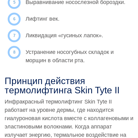
Выравнивание носослезной бороздки.
0000863
Термовоздействие Скин Тайт II (Skin Tyte II)
Подъягодичная зона (за обе)
Лифтинг век.
39 600 руб.
Ликвидация «гусиных лапок».
0000864
Термовоздействие Скин Тайт II (Skin Tyte II)
Подбородок
Устранение носогубных складок и
22 500 руб.
морщин в области рта.
0000865
Термовоздействие Скин Тайт II (Skin Tyte II) Спина
Принцип действия
50 500 руб.
термолифтинга Skin Tyte II
0000866
Инфракрасный термолифтинг Skin Tyte II
Термовоздействие Скин Тайт II (Skin Tyte II) Шея
работает на уровне дермы, где находится
38 200 руб.
гиалуроновая кислота вместе с коллагеновыми и
0000867
эластиновыми волокнами. Когда аппарат
Термовоздействие Скин Тайт II (Skin Tyte II) Щеки
излучает энергию, термальное воздействие на
28 800 руб.