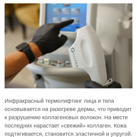
52 500 руб.
0000851
Термовоздействие Скин Тайт II (Skin Tyte II)
Внутренняя поверхность руки (парная зона)
36 000 руб.
0000852
Термовоздействие Скин Тайт II (Skin Tyte II)
Внутренняя часть бедра
28 600 руб.
0000853
Термовоздействие Скин Тайт II (Skin Tyte II)
Декольте
Инфракрасный термолифтинг лица и тела
37 200 руб.
основывается на разогреве дермы, что приводит
к разрушению коллагеновых волокон. На месте
0000854
Термовоздействие Скин Тайт II (Skin Tyte II) Живот
последних нарастает «свежий» коллаген. Кожа
(верхняя часть) 1 зона - 20 см
подтягивается, становится эластичной и упругой.