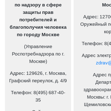
по надзору в сфере
Мо
защиты прав
Адрес:
12700
потребителей и
Оружейный пе
благополучия человека
кор
по городу Москве
Телефон:
8(4
(Управление
Роспотребнадзора по г.
Адрес элект
Москве)
zdrav
Адрес:
129626, г. Москва,
Адрес 
Графский переулок, д. 4/9
Депар
здравоохра
Телефон:
8(495) 687-40-
Москвы:
г.
35
Щемиловский