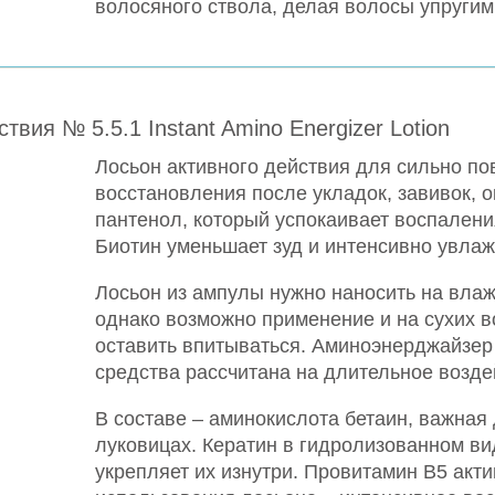
волосяного ствола, делая волосы упругим
вия № 5.5.1 Instant Amino Energizer Lotion
Лосьон активного действия для сильно п
восстановления после укладок, завивок, 
пантенол, который успокаивает воспалени
Биотин уменьшает зуд и интенсивно увла
Лосьон из ампулы нужно наносить на влаж
однако возможно применение и на сухих в
оставить впитываться. Аминоэнерджайзер
средства рассчитана на длительное возде
В составе – аминокислота бетаин, важная
луковицах. Кератин в гидролизованном в
укрепляет их изнутри. Провитамин В5 акти