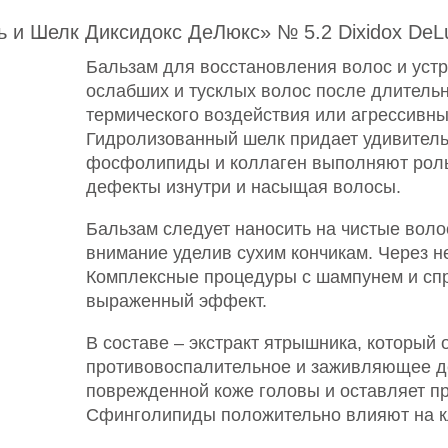
и Шелк Диксидокс ДеЛюкс» № 5.2 Dixidox DeLuxe
Бальзам для восстановления волос и уст
ослабших и тусклых волос после длительн
термического воздействия или агрессивны
Гидролизованный шелк придает удивительн
фосфолипиды и коллаген выполняют роль
дефекты изнутри и насыщая волосы.
Бальзам следует наносить на чистые во
внимание уделив сухим кончикам. Через н
Комплексные процедуры с шампунем и сп
выраженный эффект.
В составе – экстракт ятрышника, который
противовоспалительное и заживляющее де
поврежденной коже головы и оставляет 
Сфинголипиды положительно влияют на к