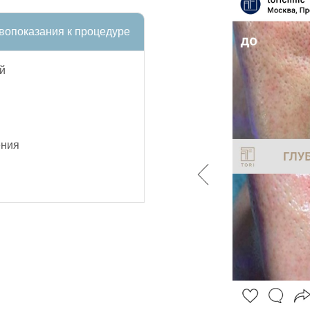
вопоказания к процедуре
й
ения