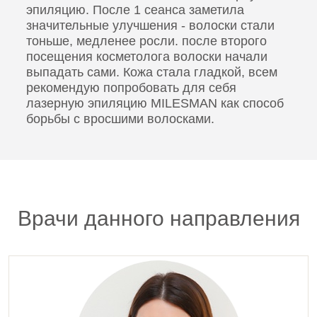
эпиляцию. После 1 сеанса заметила
3 900 руб.
значительные улучшения - волоски стали
тоньше, медленее росли. после второго
0001836
посещения косметолога волоски начали
Проведение эпиляции.Эпиляция по линии роста
выпадать сами. Кожа стала гладкой, всем
волос (лоб)
рекомендую попробовать для себя
2 600 руб.
лазерную эпиляцию MILESMAN как способ
борьбы с вросшими волосками.
Лазерная (аппаратная) эпиляция. Эпиляция для
мужчин
0000806
Проведение эпиляции.Эпиляция бедер
10 500 руб.
Врачи данного направления
0000807
Проведение эпиляции.Эпиляция белой линии
живота
3 000 руб.
0000808
Проведение эпиляции.Эпиляция бровей