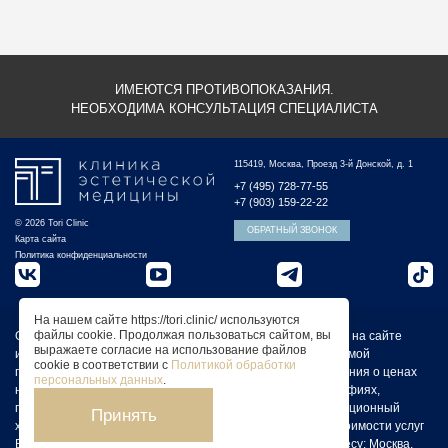
ИМЕЮТСЯ ПРОТИВОПОКАЗАНИЯ.
НЕОБХОДИМА КОНСУЛЬТАЦИЯ СПЕЦИАЛИСТА
115419, Москва, Проезд 3-й Донской, д. 1
+7 (495) 728-77-55
+7 (903) 159-22-22
© 2026 Tori Clinic
ОБРАТНЫЙ ЗВОНОК
Карта сайта
Политика конфиденциальности
На нашем сайте https://tori.clinic/ используются
файлы cookie. Продолжая пользоваться сайтом, вы
Обращаем Ваше внимание на то, что вся представленная на сайте
выражаете согласие на использование файлов
информация не является публичной офертой, определяемой
cookie в соответствии с
Политикой обработки
положениями статьи 437 Гражданского кодекса РФ. Сведения о ценах
персональных данных
.
на услуги Клиники, а также изображения услуг на фотографиях,
представленных на сайте, носят исключительно информационный
Принять
характер. Для получения более полной информации о стоимости услуг
Вы можете обратиться к администратору Клиники по адресу: Москва,