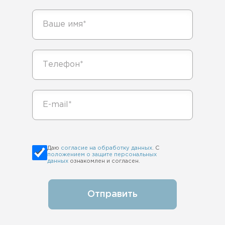
Обращаем Ваше внимание на то, что вся
представленная на сайте информация не является
публичной офертой, определяемой положениями
статьи 437 Гражданского кодекса РФ. Сведения о
ценах на услуги Клиники, а также изображения услуг на
фотографиях, представленных на сайте, носят
исключительно информационный характер. Для
получения более полной информации о стоимости
услуг Вы можете обратиться к администратору
Клиники по адресу: 115419, Москва, 3-й Донской
проезд, дом 1 или по телефону:
+7-495-728-77-55
Даю
согласие на обработку данных
. С
положением о защите персональных
данных
ознакомлен и согласен.
Отправить