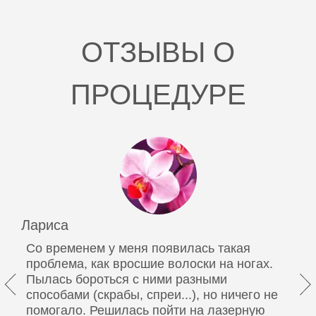
кистей до локтя)
9 000 руб.
ОТЗЫВЫ О
0000800
Проведение эпиляции.Эпиляция рук полностью
ПРОЦЕДУРЕ
10 300 руб.
0000801
Проведение эпиляции.Эпиляция скул
4 800 руб.
0000802
Проведение эпиляции.Эпиляция спины
12 800 руб.
Лариса
0000803
Со временем у меня появилась такая
Проведение эпиляции.Эпиляция ушных раковин
проблема, как вросшие волоски на ногах.
2 000 руб.
Пылась бороться с ними разными
способами (скрабы, спреи...), но ничего не
0000804
помогало. Решилась пойти на лазерную
Проведение эпиляции.Эпиляция шеи