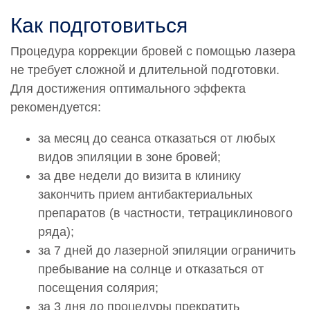
0000780
Как подготовиться
Проведение эпиляции.Эпиляция верхней губы
2 500 руб.
Процедура коррекции бровей с помощью лазера
не требует сложной и длительной подготовки.
0000781
Проведение эпиляции.Эпиляция височной области
Для достижения оптимального эффекта
2 500 руб.
рекомендуется:
0000782
за месяц до сеанса отказаться от любых
Проведение эпиляции.Эпиляция внутренних
видов эпиляции в зоне бровей;
поверхностей бедер
за две недели до визита в клинику
11 900 руб.
закончить прием антибактериальных
0000783
препаратов (в частности, тетрациклинового
Проведение эпиляции.Эпиляция воротниковой
ряда);
области
за 7 дней до лазерной эпиляции ограничить
4 200 руб.
пребывание на солнце и отказаться от
0000784
посещения солярия;
Проведение эпиляции.Эпиляция голени
за 3 дня до процедуры прекратить