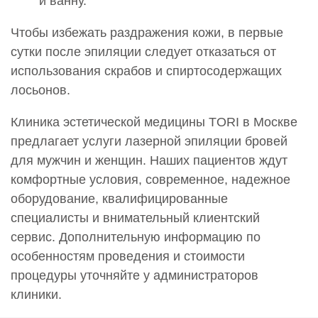
и ванну.
2 400 руб.
Чтобы избежать раздражения кожи, в первые
0000795
сутки после эпиляции следует отказаться от
Проведение эпиляции.Эпиляция плеч
7 500 руб.
использования скрабов и спиртосодержащих
лосьонов.
0000796
Проведение эпиляции.Эпиляция по линии бикини
Клиника эстетической медицины TORI в Москве
6 200 руб.
предлагает услуги лазерной эпиляции бровей
0000797
для мужчин и женщин. Наших пациентов ждут
Проведение эпиляции.Эпиляция подбородка
комфортные условия, современное, надежное
3 500 руб.
оборудование, квалифицированные
специалисты и внимательный клиентский
0000798
Проведение эпиляции.Эпиляция подмышечных
сервис. Дополнительную информацию по
впадин
особенностям проведения и стоимости
4 200 руб.
процедуры уточняйте у администраторов
клиники.
0000799
Проведение эпиляции.Эпиляция предплечья (от