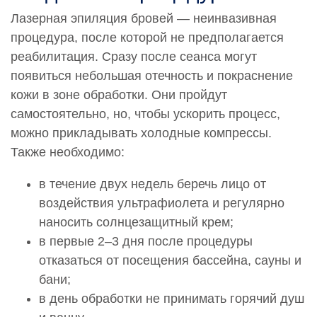
6 600 руб.
Лазерная эпиляция бровей — неинвазивная
0000790
процедура, после которой не предполагается
Проведение эпиляции.Эпиляция ног полностью
реабилитация. Сразу после сеанса могут
14 300 руб.
появиться небольшая отечность и покраснение
кожи в зоне обработки. Они пройдут
0000791
Проведение эпиляции.Эпиляция области ягодиц
самостоятельно, но, чтобы ускорить процесс,
5 300 руб.
можно прикладывать холодные компрессы.
Также необходимо:
0000792
Проведение эпиляции.Эпиляция ореола молочной
в течение двух недель беречь лицо от
железы
2 400 руб.
воздействия ультрафиолета и регулярно
наносить солнцезащитный крем;
0000793
в первые 2–3 дня после процедуры
Проведение эпиляции.Эпиляция пальцев ног
отказаться от посещения бассейна, сауны и
2 400 руб.
бани;
0000794
в день обработки не принимать горячий душ
Проведение эпиляции.Эпиляция пальцев рук