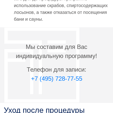
9 300 руб.
использование скрабов, спиртосодержащих
0000785
лосьонов, а также отказаться от посещения
Проведение эпиляции.Эпиляция груди
бани и сауны.
6 200 руб.
0000786
Проведение эпиляции.Эпиляция живота
5 900 руб.
Мы составим для Вас
0000787
индивидуальную программу!
Проведение эпиляции.Эпиляция кистей
3 500 руб.
Телефон для записи:
0000788
+7 (495) 728-77-55
Проведение эпиляции.Эпиляция колен
3 500 руб.
0000789
Проведение эпиляции.Эпиляция меж ягодичной
Уход после процедуры
складки