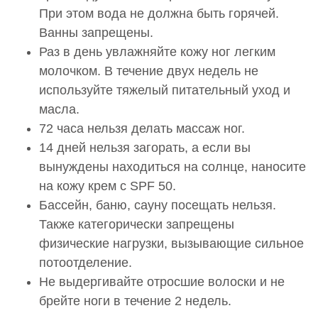
Проведение эпиляции.Эпиляция пальцев рук
При этом вода не должна быть горячей.
2 400 руб.
Ванны запрещены.
Раз в день увлажняйте кожу ног легким
0000795
Проведение эпиляции.Эпиляция плеч
молочком. В течение двух недель не
7 500 руб.
используйте тяжелый питательный уход и
масла.
0000796
72 часа нельзя делать массаж ног.
Проведение эпиляции.Эпиляция по линии бикини
6 200 руб.
14 дней нельзя загорать, а если вы
вынуждены находиться на солнце, наносите
0000797
на кожу крем с SPF 50.
Проведение эпиляции.Эпиляция подбородка
Бассейн, баню, сауну посещать нельзя.
3 500 руб.
Также категорически запрещены
0000798
физические нагрузки, вызывающие сильное
Проведение эпиляции.Эпиляция подмышечных
потоотделение.
впадин
Не выдергивайте отросшие волоски и не
4 200 руб.
брейте ноги в течение 2 недель.
0000799