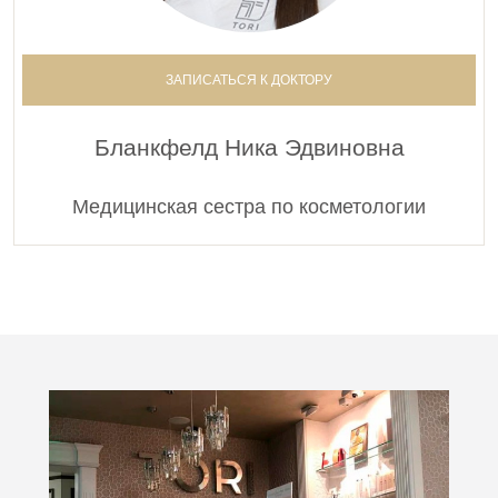
0000828
Проведение эпиляции.Эпиляция спины
ЗАПИСАТЬСЯ К ДОКТОРУ
18 500 руб.
0000829
Бланкфелд Ника Эдвиновна
Проведение эпиляции.Эпиляция ушных раковин
2 000 руб.
Медицинская сестра по косметологии
0000830
Проведение эпиляции.Эпиляция шеи
4 000 руб.
* По заявке Потребителя (Заказчика) может быть
предоставлена дополнительная услуга — «Срочная
услуга». Услуга предоставления срочной услуги:
Срочная услуга в ближайшее воемя, согласованное с
врачом-специалистом время, оплачивается с учетом
коэффициента, равного 2,5 к установленной стоимости
соответствующей услуги.