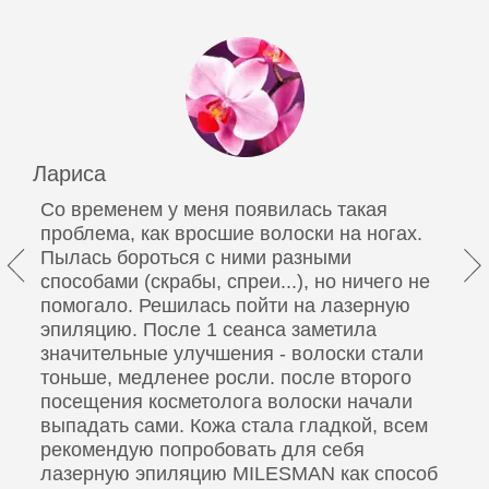
Проведение эпиляции.Эпиляция шеи
3 900 руб.
0001836
Проведение эпиляции.Эпиляция по линии роста
волос (лоб)
2 600 руб.
Лариса
Лазерная (аппаратная) эпиляция. Эпиляция для
Со временем у меня появилась такая
мужчин
проблема, как вросшие волоски на ногах.
Пылась бороться с ними разными
0000806
способами (скрабы, спреи...), но ничего не
Проведение эпиляции.Эпиляция бедер
помогало. Решилась пойти на лазерную
10 500 руб.
эпиляцию. После 1 сеанса заметила
значительные улучшения - волоски стали
0000807
тоньше, медленее росли. после второго
Проведение эпиляции.Эпиляция белой линии
посещения косметолога волоски начали
живота
выпадать сами. Кожа стала гладкой, всем
3 000 руб.
рекомендую попробовать для себя
лазерную эпиляцию MILESMAN как способ
0000808