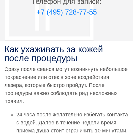
Телефон для записи:
складки
6 600 руб.
+7 (495) 728-77-55
0000790
Проведение эпиляции.Эпиляция ног полностью
14 300 руб.
0000791
Как ухаживать за кожей
Проведение эпиляции.Эпиляция области ягодиц
после процедуры
5 300 руб.
Сразу после сеанса могут возникнуть небольшое
0000792
покраснение или отек в зоне воздействия
Проведение эпиляции.Эпиляция ореола молочной
железы
лазера, которые быстро пройдут. После
2 400 руб.
процедуры важно соблюдать ряд несложных
правил.
0000793
Проведение эпиляции.Эпиляция пальцев ног
24 часа после желательно избегать контакта
2 400 руб.
с водой. Далее в течение недели время
0000794
приема душа стоит ограничить 10 минутами.