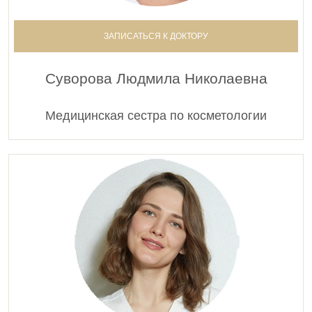
0000818
Проведение эпиляции.Эпиляция меж ягодичной
складки
ЗАПИСАТЬСЯ К ДОКТОРУ
6 900 руб.
Суворова Людмила Николаевна
0000819
Проведение эпиляции.Эпиляция области ягодиц
5 200 руб.
Медицинская сестра по косметологии
0000820
Проведение эпиляции.Эпиляция пальцев ног
2 500 руб.
0000821
Проведение эпиляции.Эпиляция пальцев рук
2 500 руб.
0000822
Проведение эпиляции.Эпиляция паховой зоны
10 500 руб.