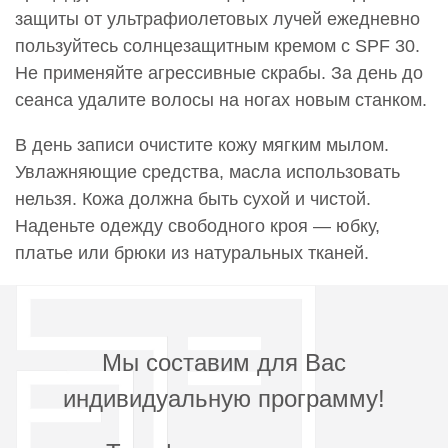
защиты от ультрафиолетовых лучей ежедневно
9 300 руб.
пользуйтесь солнцезащитным кремом с SPF 30.
0000785
Не применяйте агрессивные скрабы. За день до
Проведение эпиляции.Эпиляция груди
сеанса удалите волосы на ногах новым станком.
6 200 руб.
В день записи очистите кожу мягким мылом.
0000786
Увлажняющие средства, масла использовать
Проведение эпиляции.Эпиляция живота
5 900 руб.
нельзя. Кожа должна быть сухой и чистой.
Наденьте одежду свободного кроя — юбку,
0000787
платье или брюки из натуральных тканей.
Проведение эпиляции.Эпиляция кистей
3 500 руб.
0000788
Проведение эпиляции.Эпиляция колен
Мы составим для Вас
3 500 руб.
индивидуальную программу!
0000789
Проведение эпиляции.Эпиляция меж ягодичной