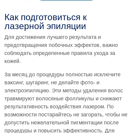
0000780
Как подготовиться к
Проведение эпиляции.Эпиляция верхней губы
лазерной эпиляции
2 500 руб.
Для достижения лучшего результата и
0000781
Проведение эпиляции.Эпиляция височной области
предотвращения побочных эффектов, важно
2 500 руб.
соблюдать определенные правила ухода за
кожей.
0000782
Проведение эпиляции.Эпиляция внутренних
За месяц до процедуры полностью исключите
поверхностей бедер
11 900 руб.
ваксинг, шугаринг, не делайте фото- и
электроэпиляцию. Эти методы удаления волос
0000783
травмируют волосяные фолликулы и снижают
Проведение эпиляции.Эпиляция воротниковой
результативность воздействия лазером. По
области
4 200 руб.
возможности постарайтесь не загорать, чтобы не
допустить нежелательной пигментации после
0000784
процедуры и повысить эффективность. Для
Проведение эпиляции.Эпиляция голени