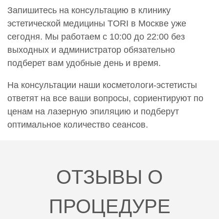
Проведение эпиляции.Эпиляция предплечья (от
Запишитесь на консультацию в клинику
кистей до локтя)
эстетической медицины TORI в Москве уже
9 000 руб.
сегодня. Мы работаем с 10:00 до 22:00 без
0000800
выходных и администратор обязательно
Проведение эпиляции.Эпиляция рук полностью
подберет вам удобные день и время.
10 300 руб.
На консультации наши косметологи-эстетисты
0000801
ответят на все ваши вопросы, сориентируют по
Проведение эпиляции.Эпиляция скул
ценам на лазерную эпиляцию и подберут
4 800 руб.
оптимальное количество сеансов.
0000802
Проведение эпиляции.Эпиляция спины
12 800 руб.
ОТЗЫВЫ О
0000803
Проведение эпиляции.Эпиляция ушных раковин
2 000 руб.
ПРОЦЕДУРЕ
0000804