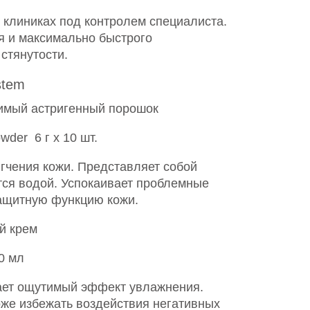
 клиниках под контролем специалиста.
я и максимально быстрого
стянутости.
stem
имый астригенный порошок
owder 6 г х 10 шт.
гчения кожи. Представляет собой
тся водой. Успокаивает проблемные
защитную функцию кожи.
й крем
0 мл
Дает ощутимый эффект увлажнения.
оже избежать воздействия негативных