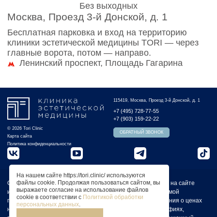
Без выходных
Москва, Проезд 3-й Донской, д. 1
Бесплатная парковка и вход на территорию
клиники эстетической медицины TORI — через
главные ворота, потом — направо.
Ленинский проспект, Площадь Гагарина
115419, Москва, Проезд 3-й Донской, д. 1
+7 (495) 728-77-55
+7 (903) 159-22-22
© 2026 Tori Clinic
ОБРАТНЫЙ ЗВОНОК
Карта сайта
Политика конфиденциальности
На нашем сайте https://tori.clinic/ используются
файлы cookie. Продолжая пользоваться сайтом, вы
Обращаем Ваше внимание на то, что вся представленная на сайте
выражаете согласие на использование файлов
информация не является публичной офертой, определяемой
cookie в соответствии с
Политикой обработки
положениями статьи 437 Гражданского кодекса РФ. Сведения о ценах
персональных данных
.
на услуги Клиники, а также изображения услуг на фотографиях,