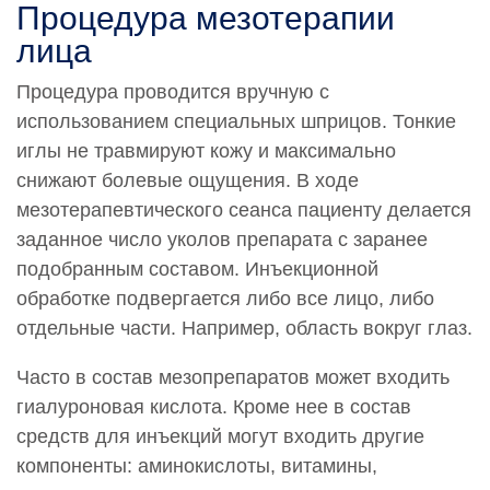
Процедура мезотерапии
Срочная услуга в ближайшее воемя, согласованное с
лица
врачом-специалистом время, оплачивается с учетом
коэффициента, равного 2,5 к установленной стоимости
Процедура проводится вручную с
соответствующей услуги.
использованием специальных шприцов. Тонкие
Обращаем Ваше внимание на то, что вся
иглы не травмируют кожу и максимально
представленная на сайте информация не является
снижают болевые ощущения. В ходе
публичной офертой, определяемой положениями
мезотерапевтического сеанса пациенту делается
статьи 437 Гражданского кодекса РФ. Сведения о
ценах на услуги Клиники, а также изображения услуг на
заданное число уколов препарата с заранее
фотографиях, представленных на сайте, носят
подобранным составом. Инъекционной
исключительно информационный характер. Для
обработке подвергается либо все лицо, либо
получения более полной информации о стоимости
отдельные части. Например, область вокруг глаз.
услуг Вы можете обратиться к администратору
Клиники по адресу: 115419, Москва, 3-й Донской
Часто в состав мезопрепаратов может входить
проезд, дом 1 или по телефону:
+7-495-728-77-55
гиалуроновая кислота. Кроме нее в состав
средств для инъекций могут входить другие
компоненты: аминокислоты, витамины,